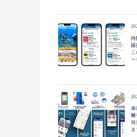
20
内
採
こ
ー
20
未
験
背
ま