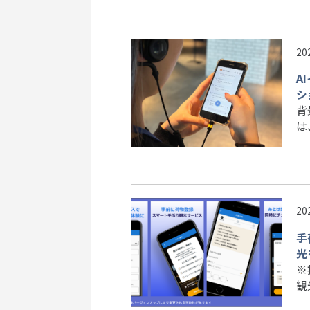
20
A
シ
背
は
20
手
光
※
観