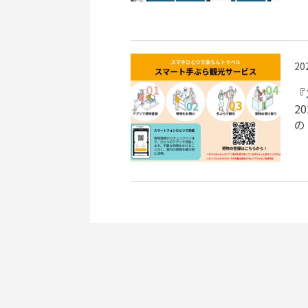
20
『
2
の